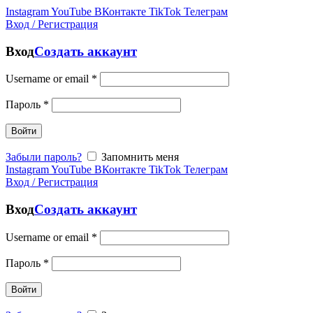
Instagram
YouTube
ВКонтакте
TikTok
Телеграм
Вход / Регистрация
Вход
Создать аккаунт
Username or email
*
Пароль
*
Войти
Забыли пароль?
Запомнить меня
Instagram
YouTube
ВКонтакте
TikTok
Телеграм
Вход / Регистрация
Вход
Создать аккаунт
Username or email
*
Пароль
*
Войти