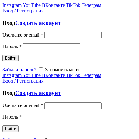
Instagram
YouTube
ВКонтакте
TikTok
Телеграм
Вход / Регистрация
Вход
Создать аккаунт
Username or email
*
Пароль
*
Войти
Забыли пароль?
Запомнить меня
Instagram
YouTube
ВКонтакте
TikTok
Телеграм
Вход / Регистрация
Вход
Создать аккаунт
Username or email
*
Пароль
*
Войти