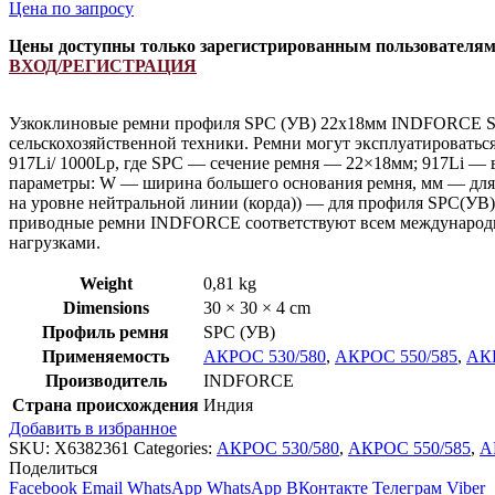
Цена по запросу
Цены доступны только зарегистрированным пользователя
ВХОД/РЕГИСТРАЦИЯ
Узкоклиновые ремни профиля SPC (УB) 22х18мм INDFORCE Stro
сельскохозяйственной техники. Ремни могут эксплуатироватьс
917Li/ 1000Lp, где SPC — сечение ремня — 22×18мм; 917Li — 
параметры: W — ширина большего основания ремня, мм — для 
на уровне нейтральной линии (корда)) — для профиля SPC(УB
приводные ремни INDFORCE соответствуют всем международны
нагрузками.
Weight
0,81 kg
Dimensions
30 × 30 × 4 cm
Профиль ремня
SPC (УВ)
Применяемость
АКРОС 530/580
,
АКРОС 550/585
,
АКР
Производитель
INDFORCE
Страна происхождения
Индия
Добавить в избранное
SKU:
X6382361
Categories:
АКРОС 530/580
,
АКРОС 550/585
,
А
Поделиться
Facebook
Email
WhatsApp
WhatsApp
ВКонтакте
Телеграм
Viber