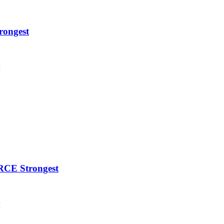
ongest
м
CE Strongest
м