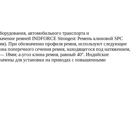
орудования, автомобильного транспорта и
означение ремней INDFORCE Strongest: Ремень клиновой SPC
(мм). При обозначении профиля ремня, используют следующие
на поперечного сечения ремня, находящегося под натяжением,
— 18мм; a-угол клина ремня, равный 40°. Индийские
начены для установки на приводах с повышенными