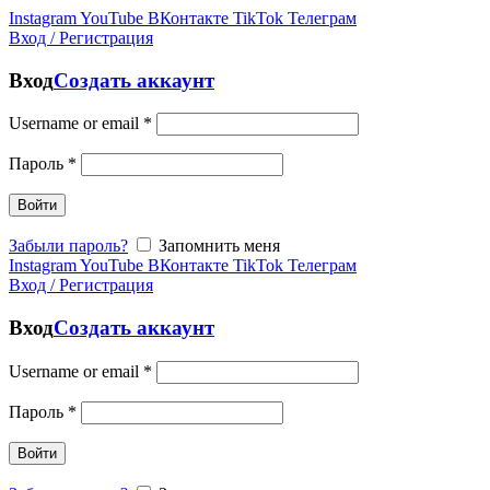
Instagram
YouTube
ВКонтакте
TikTok
Телеграм
Вход / Регистрация
Вход
Создать аккаунт
Username or email
*
Пароль
*
Войти
Забыли пароль?
Запомнить меня
Instagram
YouTube
ВКонтакте
TikTok
Телеграм
Вход / Регистрация
Вход
Создать аккаунт
Username or email
*
Пароль
*
Войти