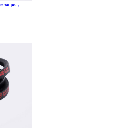
по запросу
м