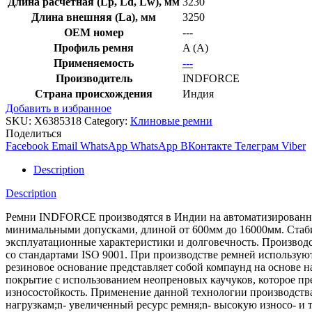
Длина расчетная (Lp, Ld, Lw), мм
3230
Длина внешняя (La), мм
3250
OEM номер
---
Профиль ремня
A (A)
Применяемость
---
Производитель
INDFORCE
Страна происхождения
Индия
Добавить в избранное
SKU:
X6385318
Category:
Клиновые ремни
Поделиться
Facebook
Email
WhatsApp
WhatsApp
ВКонтакте
Телеграм
Viber
Description
Description
Ремни INDFORCE производятся в Индии на автоматизированной
минимальными допусками, длиной от 600мм до 16000мм. Стабил
эксплуатационные характеристики и долговечность. Производс
со стандартами ISO 9001. При производстве ремней использ
резиновое основание представляет собой компаунд на основе 
покрытие с использованием неопреновых каучуков, которое пре
износостойкость. Применение данной технологии производств
нагрузкам;n- увеличенный ресурс ремня;n- высокую износо- и 