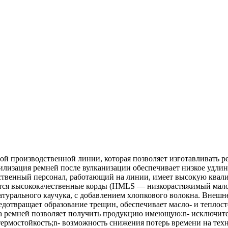
 производственной линии, которая позволяет изготавливать ре
изация ремней после вулканизации обеспечивает низкое удлине
твенный персонал, работающий на линии, имеет высокую квалиф
уются высококачественные корды (HMLS — низкорастяжимый мал
натурального каучука, с добавлением хлопкового волокна. Внеш
дотвращает образование трещин, обеспечивает масло- и теплост
а ремней позволяет получить продукцию имеющую:n- исключите
термостойкость;n- возможность снижения потерь времени на тех