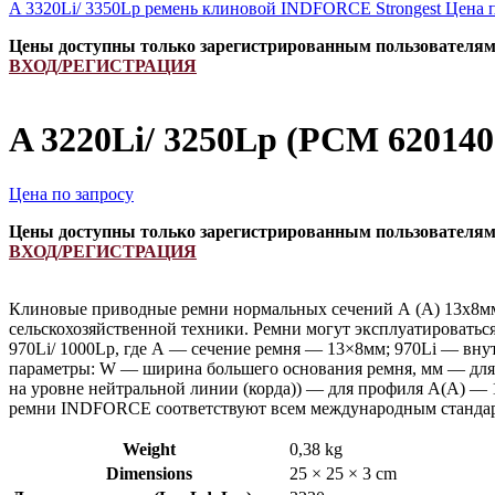
A 3320Li/ 3350Lp ремень клиновой INDFORCE Strongest
Цена 
Цены доступны только зарегистрированным пользователя
ВХОД/РЕГИСТРАЦИЯ
A 3220Li/ 3250Lp (РСМ 62014
Цена по запросу
Цены доступны только зарегистрированным пользователя
ВХОД/РЕГИСТРАЦИЯ
Клиновые приводные ремни нормальных сечений А (А) 13х8мм
сельскохозяйственной техники. Ремни могут эксплуатироватьс
970Li/ 1000Lp, где А — сечение ремня — 13×8мм; 970Li — вну
параметры: W — ширина большего основания ремня, мм — для 
на уровне нейтральной линии (корда)) — для профиля А(А) — 
ремни INDFORCE соответствуют всем международным стандарт
Weight
0,38 kg
Dimensions
25 × 25 × 3 cm