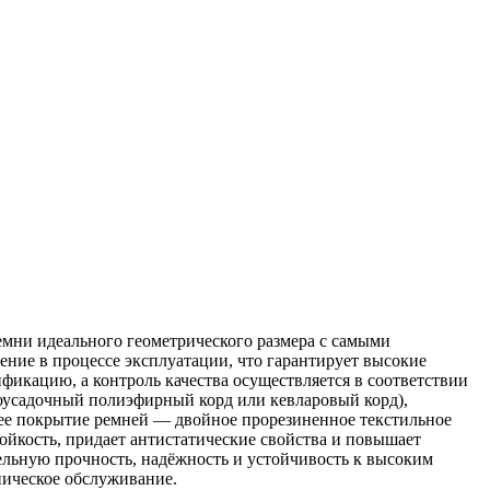
мни идеального геометрического размера с самыми
ние в процессе эксплуатации, что гарантирует высокие
икацию, а контроль качества осуществляется в соответствии
оусадочный полиэфирный корд или кевларовый корд),
нее покрытие ремней — двойное прорезиненное текстильное
ойкость, придает антистатические свойства и повышает
льную прочность, надёжность и устойчивость к высоким
ническое обслуживание.