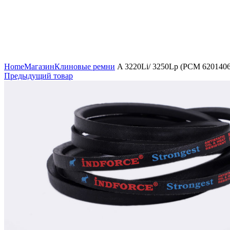
Увеличить
Home
Магазин
Клиновые ремни
A 3220Li/ 3250Lp (РСМ 620140
Предыдущий товар