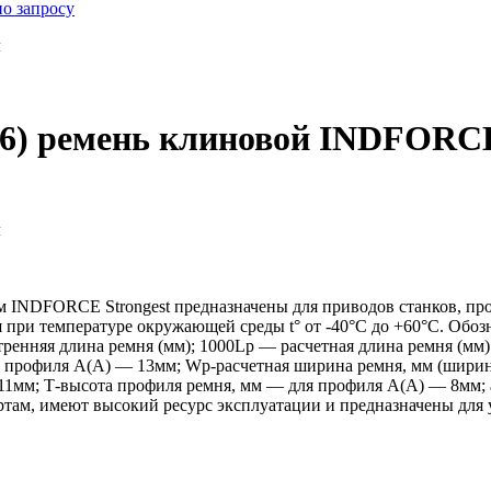
по запросу
м
06) ремень клиновой INDFORCE
м
 INDFORCE Strongest предназначены для приводов станков, пр
я при температуре окружающей среды t° от -40°С до +60°С. Обо
тренняя длина ремня (мм); 1000Lp — расчетная длина ремня (мм
профиля А(А) — 13мм; Wp-расчетная ширина ремня, мм (ширина
11мм; Т-высота профиля ремня, мм — для профиля А(А) — 8мм; 
ам, имеют высокий ресурс эксплуатации и предназначены для 