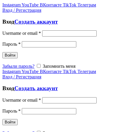
Instagram
YouTube
ВКонтакте
TikTok
Телеграм
Вход / Регистрация
Вход
Создать аккаунт
Username or email
*
Пароль
*
Войти
Забыли пароль?
Запомнить меня
Instagram
YouTube
ВКонтакте
TikTok
Телеграм
Вход / Регистрация
Вход
Создать аккаунт
Username or email
*
Пароль
*
Войти