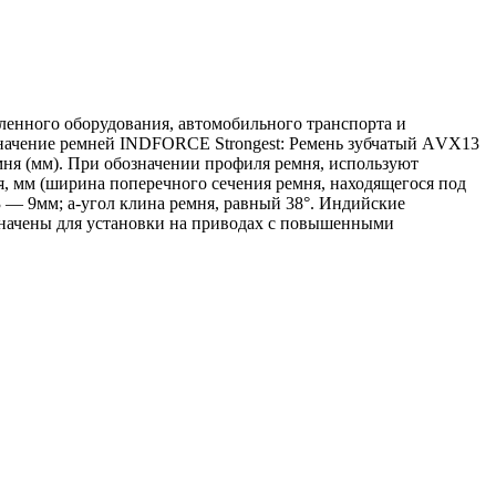
енного оборудования, автомобильного транспорта и
означение ремней INDFORCE Strongest: Ремень зубчатый АVX13
ня (мм). При обозначении профиля ремня, используют
 мм (ширина поперечного сечения ремня, находящегося под
— 9мм; a-угол клина ремня, равный 38°. Индийские
начены для установки на приводах с повышенными