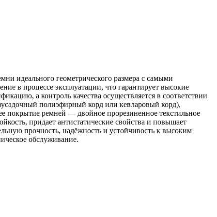
мни идеального геометрического размера с самыми
ние в процессе эксплуатации, что гарантирует высокие
икацию, а контроль качества осуществляется в соответствии
оусадочный полиэфирный корд или кевларовый корд),
нее покрытие ремней — двойное прорезиненное текстильное
ойкость, придает антистатические свойства и повышает
льную прочность, надёжность и устойчивость к высоким
ническое обслуживание.