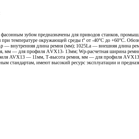
м
фасонным зубом предназначены для приводов станков, промышл
я при температуре окружающей среды t° от -40°С до +60°С. Об
p — внутренняя длина ремня (мм); 1025La — внешняя длина рем
, мм — для профиля АVX13- 13мм; Wp-расчетная ширина ремня,
офиля AVX13 — 11мм, Т-высота ремня, мм — для профиля АVX13 
м стандартам, имеют высокий ресурс эксплуатации и предназ