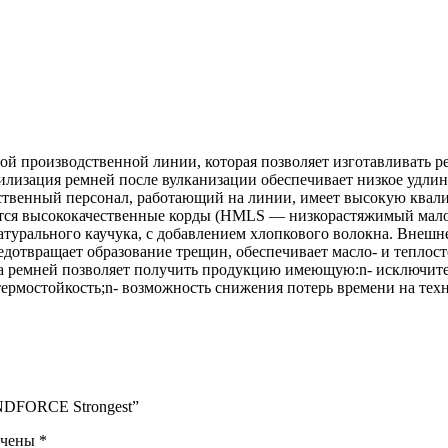
 производственной линии, которая позволяет изготавливать ре
изация ремней после вулканизации обеспечивает низкое удлине
твенный персонал, работающий на линии, имеет высокую квалиф
уются высококачественные корды (HMLS — низкорастяжимый мал
натурального каучука, с добавлением хлопкового волокна. Внеш
дотвращает образование трещин, обеспечивает масло- и теплост
а ремней позволяет получить продукцию имеющую:n- исключите
термостойкость;n- возможность снижения потерь времени на тех
 INDFORCE Strongest”
ечены
*