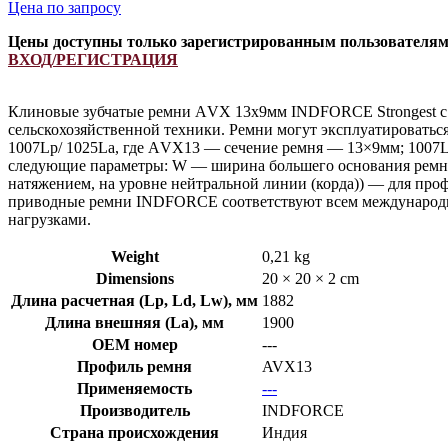
Цена по запросу
Цены доступны только зарегистрированным пользователя
ВХОД/РЕГИСТРАЦИЯ
Клиновые зубчатые ремни АVX 13х9мм INDFORCE Strongest с 
сельскохозяйственной техники. Ремни могут эксплуатироватьс
1007Lp/ 1025La, где АVX13 — сечение ремня — 13×9мм; 1007L
следующие параметры: W — ширина большего основания ремня
натяжением, на уровне нейтральной линии (корда)) — для пр
приводные ремни INDFORCE соответствуют всем международны
нагрузками.
Weight
0,21 kg
Dimensions
20 × 20 × 2 cm
Длина расчетная (Lp, Ld, Lw), мм
1882
Длина внешняя (La), мм
1900
OEM номер
---
Профиль ремня
AVX13
Применяемость
---
Производитель
INDFORCE
Страна происхождения
Индия