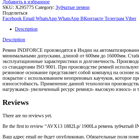
Добавить в избранное
SKU:
X295775
Category:
Зубчатые ремни
Поделиться
Facebook
Email
WhatsApp
WhatsApp
ВКонтакте
Телеграм
Viber
Description
Description
Ремни INDFORCE производятся в Индии на автоматизированной
минимальными допусками, длиной от 600мм до 16000мм. Стабил
эксплуатационные характеристики и долговечность. Производс
со стандартами ISO 9001. При производстве ремней использ
резиновое основание представляет собой компаунд на основе 
покрытие с использованием неопреновых каучуков, которое пре
износостойкость. Применение данной технологии производств
нагрузкам;n- увеличенный ресурс ремня;n- высокую износо- и 
Reviews
There are no reviews yet.
Be the first to review “AVX13 1882Lp/ 1900La ремень зубчатый
Ваш адрес email не будет опубликован.
Обязательные поля пом