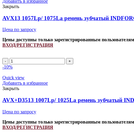
Добавить в избранное
Закрыть
AVX13 1057Lp/ 1075La ремень зубчатый INDFORC
Цена по запросу
Цены доступны только зарегистрированным пользователя
ВХОД/РЕГИСТРАЦИЯ
AVX13
1057Lp/
-10%
1075La
ремень
Quick view
зубчатый
Добавить в избранное
INDFORCE
Закрыть
Strongest
quantity
AVX+D3513 1007Lp/ 1025La ремень зубчатый IN
Цена по запросу
Цены доступны только зарегистрированным пользователя
ВХОД/РЕГИСТРАЦИЯ