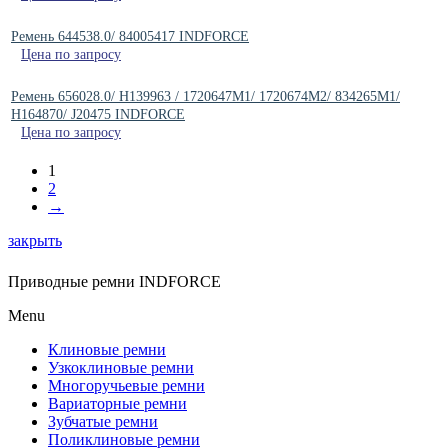
Ремень 644538.0/ 84005417 INDFORCE
Цена по запросу
Ремень 656028.0/ H139963 / 1720647M1/ 1720674M2/ 834265M1/
H164870/ J20475 INDFORCE
Цена по запросу
1
2
→
закрыть
Приводные ремни INDFORCE
Menu
Клиновые ремни
Узкоклиновые ремни
Многоручьевые ремни
Вариаторные ремни
Зубчатые ремни
Поликлиновые ремни