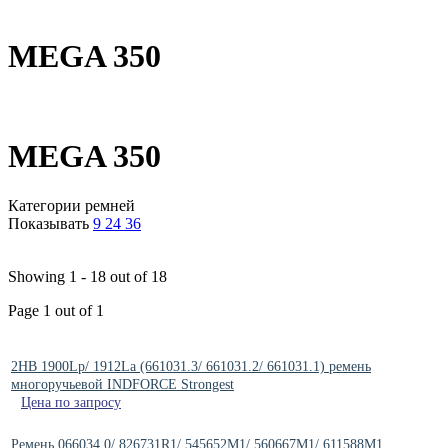
MEGA 350
MEGA 350
Категории ремней
Показывать
9
24
36
Showing 1 - 18 out of 18
Page 1 out of 1
2HB 1900Lp/ 1912La (661031.3/ 661031.2/ 661031.1) ремень
многоручьевой INDFORCE Strongest
Цена по запросу
Ремень 066034.0/ 826731R1/ 545652M1/ 560667M1/ 611588M1