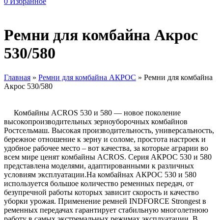
0
Избранное
Ремни для комбайна Акрос
530/580
Главная
»
Ремни для комбайна АКРОС
»
Ремни для комбайна
Акрос 530/580
Комбайны ACROS 530 и 580 — новое поколение
высокопроизводительных зерноуборочных комбайнов
Ростсельмаш. Высокая производительность, универсальность,
бережное отношение к зерну и соломе, простота настроек и
удобное рабочее место – вот качества, за которые аграрии во
всем мире ценят комбайны ACROS. Серия АКРОС 530 и 580
представлена моделями, адаптированными к различных
условиям эксплуатации.На комбайнах АКРОС 530 и 580
используется большое количество ременных передач, от
безупречной работы которых зависит скорость и качество
уборки урожая. Применение ремней INDFORCE Strongest в
ременных передачах гарантирует стабильную многолетнюю
работу в самых экстремальных режимах эксплуатации. В