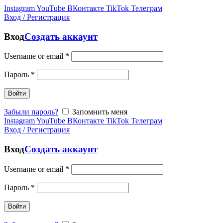
Instagram
YouTube
ВКонтакте
TikTok
Телеграм
Вход / Регистрация
Вход
Создать аккаунт
Username or email
*
Пароль
*
Войти
Забыли пароль?
Запомнить меня
Instagram
YouTube
ВКонтакте
TikTok
Телеграм
Вход / Регистрация
Вход
Создать аккаунт
Username or email
*
Пароль
*
Войти