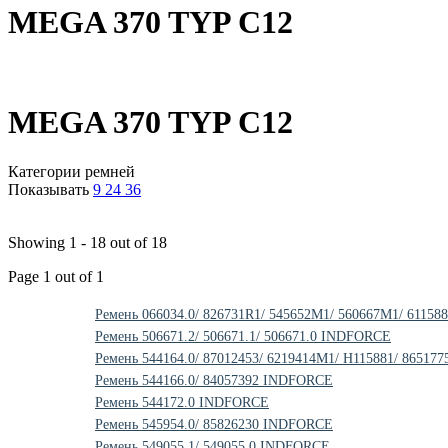
MEGA 370 TYP C12
MEGA 370 TYP C12
Категории ремней
Показывать
9
24
36
Showing 1 - 18 out of 18
Page 1 out of 1
Ремень 066034.0/ 826731R1/ 545652M1/ 560667M1/ 611
Ремень 506671.2/ 506671.1/ 506671.0 INDFORCE
Ремень 544164.0/ 87012453/ 6219414M1/ H115881/ 8651
Ремень 544166.0/ 84057392 INDFORCE
Ремень 544172.0 INDFORCE
Ремень 545954.0/ 85826230 INDFORCE
Ремень 549055.1/ 549055.0 INDFORCE