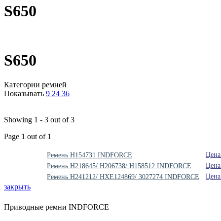
S650
S650
Категории ремней
Показывать
9
24
36
Showing 1 - 3 out of 3
Page 1 out of 1
Цена
Ремень H154731 INDFORCE
Цена
Ремень H218645/ H206738/ H158512 INDFORCE
Цена
Ремень H241212/ HXE124869/ 3027274 INDFORCE
закрыть
Приводные ремни INDFORCE