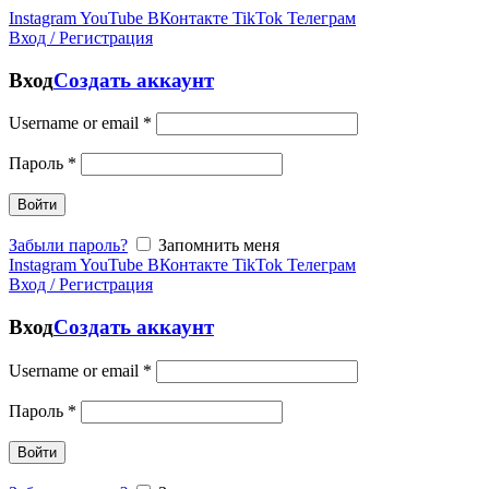
Instagram
YouTube
ВКонтакте
TikTok
Телеграм
Вход / Регистрация
Вход
Создать аккаунт
Username or email
*
Пароль
*
Войти
Забыли пароль?
Запомнить меня
Instagram
YouTube
ВКонтакте
TikTok
Телеграм
Вход / Регистрация
Вход
Создать аккаунт
Username or email
*
Пароль
*
Войти