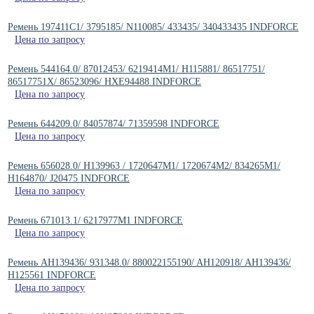
Ремень 197411C1/ 3795185/ N110085/ 433435/ 340433435 INDFORCE
Цена по запросу
Ремень 544164.0/ 87012453/ 6219414M1/ H115881/ 86517751/
86517751X/ 86523096/ HXE94488 INDFORCE
Цена по запросу
Ремень 644209.0/ 84057874/ 71359598 INDFORCE
Цена по запросу
Ремень 656028.0/ H139963 / 1720647M1/ 1720674M2/ 834265M1/
H164870/ J20475 INDFORCE
Цена по запросу
Ремень 671013.1/ 6217977M1 INDFORCE
Цена по запросу
Ремень AH139436/ 931348.0/ 880022155190/ AH120918/ AH139436/
H125561 INDFORCE
Цена по запросу