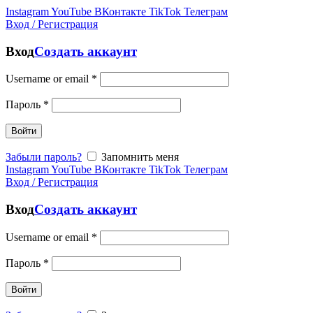
Instagram
YouTube
ВКонтакте
TikTok
Телеграм
Вход / Регистрация
Вход
Создать аккаунт
Username or email
*
Пароль
*
Войти
Забыли пароль?
Запомнить меня
Instagram
YouTube
ВКонтакте
TikTok
Телеграм
Вход / Регистрация
Вход
Создать аккаунт
Username or email
*
Пароль
*
Войти