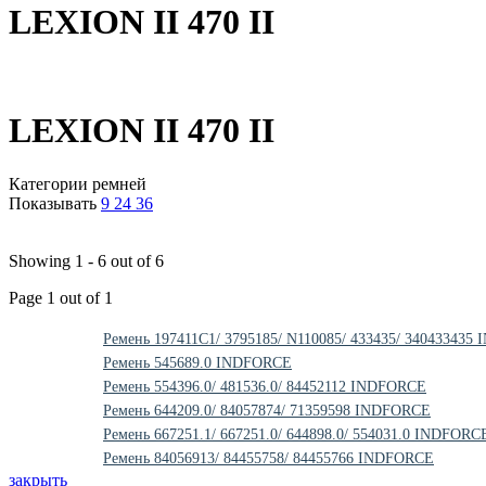
LEXION II 470 II
LEXION II 470 II
Категории ремней
Показывать
9
24
36
Showing 1 - 6 out of 6
Page 1 out of 1
Ремень 197411C1/ 3795185/ N110085/ 433435/ 34043343
Ремень 545689.0 INDFORCE
Ремень 554396.0/ 481536.0/ 84452112 INDFORCE
Ремень 644209.0/ 84057874/ 71359598 INDFORCE
Ремень 667251.1/ 667251.0/ 644898.0/ 554031.0 INDFORC
Ремень 84056913/ 84455758/ 84455766 INDFORCE
закрыть