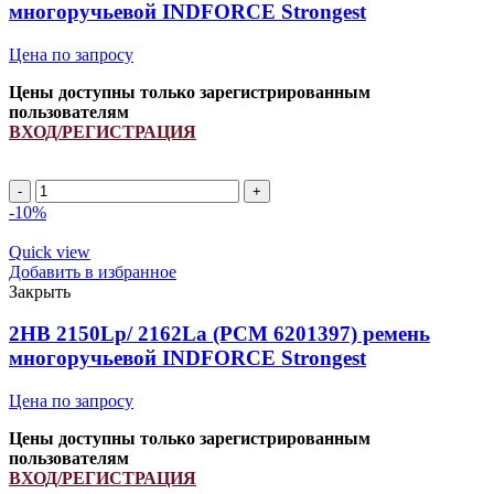
многоручьевой INDFORCE Strongest
quantity
Цена по запросу
Цены доступны только зарегистрированным
пользователям
ВХОД/РЕГИСТРАЦИЯ
2HB
2245Lp/
-10%
2257La
(PCM
Quick view
6201527)
Добавить в избранное
ремень
Закрыть
многоручьевой
INDFORCE
2HB 2150Lp/ 2162La (PCM 6201397) ремень
Strongest
многоручьевой INDFORCE Strongest
quantity
Цена по запросу
Цены доступны только зарегистрированным
пользователям
ВХОД/РЕГИСТРАЦИЯ