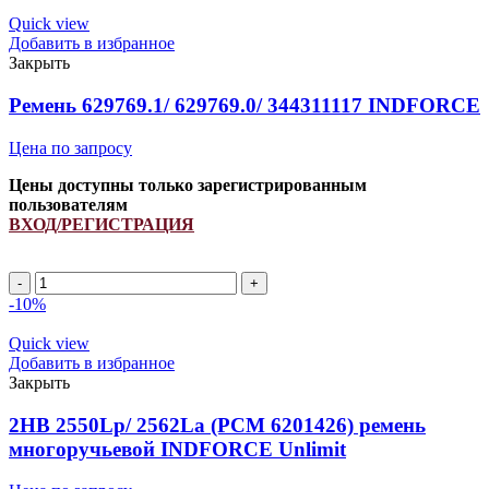
ремень
Quick view
многоручьевой
Добавить в избранное
INDFORCE
Закрыть
Strongest
quantity
Ремень 629769.1/ 629769.0/ 344311117 INDFORCE
Цена по запросу
Цены доступны только зарегистрированным
пользователям
ВХОД/РЕГИСТРАЦИЯ
Ремень
629769.1/
-10%
629769.0/
344311117
Quick view
INDFORCE
Добавить в избранное
quantity
Закрыть
2HB 2550Lp/ 2562La (PCM 6201426) ремень
многоручьевой INDFORCE Unlimit