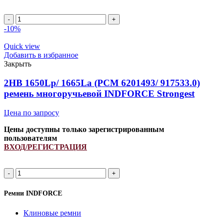
2HB
2150Lp/
-10%
2162La
(PCM
Quick view
6201397)
Добавить в избранное
ремень
Закрыть
многоручьевой
INDFORCE
2HB 1650Lp/ 1665La (PCM 6201493/ 917533.0)
Strongest
ремень многоручьевой INDFORCE Strongest
quantity
Цена по запросу
Цены доступны только зарегистрированным
пользователям
ВХОД/РЕГИСТРАЦИЯ
2HB
1650Lp/
1665La
Ремни INDFORCE
(PCM
6201493/
Клиновые ремни
917533.0)