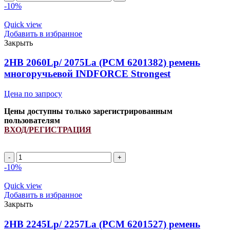
2650Lp/
-10%
2665La
(PCM
Quick view
6201316)
Добавить в избранное
ремень
Закрыть
многоручьевой
INDFORCE
2HB 2060Lp/ 2075La (РСМ 6201382) ремень
Strongest
многоручьевой INDFORCE Strongest
quantity
Цена по запросу
Цены доступны только зарегистрированным
пользователям
ВХОД/РЕГИСТРАЦИЯ
2HB
2060Lp/
-10%
2075La
(РСМ
Quick view
6201382)
Добавить в избранное
ремень
Закрыть
многоручьевой
INDFORCE
2HB 2245Lp/ 2257La (PCM 6201527) ремень
Strongest