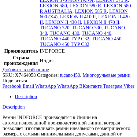
LEXION 570 MONTANA
,
LEXION 575 R
,
LEXION 580
,
LEXION 580 R
,
LEXION 580
R AUSTRALIA
,
LEXION 585 R
,
LEXION
600 (X4)
,
LEXION II 410 II
,
LEXION II 420
II
,
LEXION II 430 II
,
LEXION II 470 II
,
TUCANO 320
,
TUCANO 330
,
TUCANO
340
,
TUCANO 430
,
TUCANO 440
,
TUCANO 440 TYP C32
,
TUCANO 450
,
TUCANO 450 TYP C32
Производитель
INDFORCE
Страна
Индия
происхождения
Добавить в избранное
SKU:
X7464058
Categories:
tucano450
,
Многоручьевые ремни
Поделиться
Facebook
Email
WhatsApp
WhatsApp
ВКонтакте
Телеграм
Viber
Description
Description
Ремни INDFORCE производятся в Индии на
автоматизированной производственной линии, которая
позволяет изготавливать ремни идеального геометрического
размера с самыми минимальными допусками, длиной от