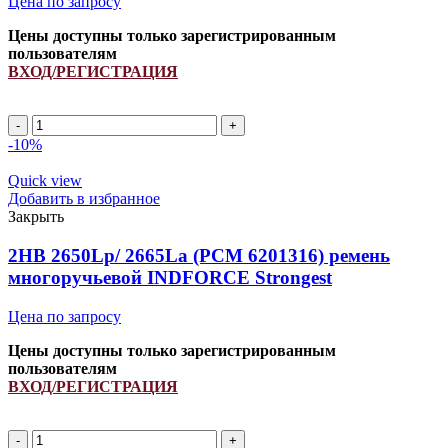
Цена по запросу
Цены доступны только зарегистрированным
пользователям
ВХОД/РЕГИСТРАЦИЯ
2HB
2550Lp/
-10%
2562La
(PCM
Quick view
6201426)
Добавить в избранное
ремень
Закрыть
многоручьевой
INDFORCE
2HB 2650Lp/ 2665La (PCM 6201316) ремень
Unlimit
многоручьевой INDFORCE Strongest
quantity
Цена по запросу
Цены доступны только зарегистрированным
пользователям
ВХОД/РЕГИСТРАЦИЯ
2HB