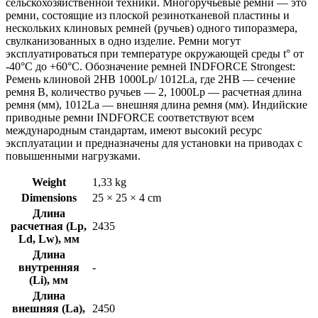
сельскохозяйственной техники. Многоручьевые ремни — это
ремни, состоящие из плоской резинотканевой пластины и
нескольких клиновых ремней (ручьев) одного типоразмера,
свулканизованных в одно изделие. Ремни могут
эксплуатироваться при температуре окружающей среды t° от
-40°С до +60°С. Обозначение ремней INDFORCE Strongest:
Ремень клиновой 2HB 1000Lp/ 1012La, где 2HB — сечение
ремня B, количество ручьев — 2, 1000Lp — расчетная длина
ремня (мм), 1012La — внешняя длина ремня (мм). Индийские
приводные ремни INDFORCE соответствуют всем
международным стандартам, имеют высокий ресурс
эксплуатации и предназначены для установки на приводах с
повышенными нагрузками.
Weight
1,33 kg
Dimensions
25 × 25 × 4 cm
Длина
расчетная (Lp,
2435
Ld, Lw), мм
Длина
внутренняя
-
(Li), мм
Длина
внешняя (La),
2450