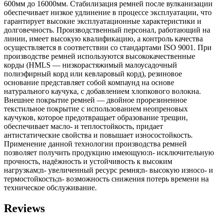
600мм до 16000мм. Стабилизация ремней после вулканизации
обеспечивает низкое удлинение в процессе эксплуатации, что
гарантирует высокие эксплуатационные характеристики и
долговечность. Производственный персонал, работающий на
линии, имеет высокую квалификацию, а контроль качества
осуществляется в соответствии со стандартами ISO 9001. При
производстве ремней используются высококачественные
корды (HMLS — низкорастяжимый малоусадочный
полиэфирный корд или кевларовый корд), резиновое
основание представляет собой компаунд на основе
натурального каучука, с добавлением хлопкового волокна.
Внешнее покрытие ремней — двойное прорезиненное
текстильное покрытие с использованием неопреновых
каучуков, которое предотвращает образование трещин,
обеспечивает масло- и теплостойкость, придает
антистатические свойства и повышает износостойкость.
Применение данной технологии производства ремней
позволяет получить продукцию имеющую:n- исключительную
прочность, надёжность и устойчивость к высоким
нагрузкам;n- увеличенный ресурс ремня;n- высокую износо- и
термостойкость;n- возможность снижения потерь времени на
техническое обслуживание.
Reviews